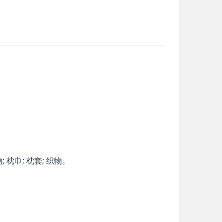
 枕巾; 枕套; 织物
。