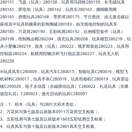
280151，飞盘（玩具）280158，玩具用马蹄铁280159，长毛绒玩具
280161，肥皂泡（玩具）280162，玩具车280163，捕蝴蝶用网
280165，拼图玩具280168，雪景球280175，节日悬挂、由儿童击破以
获得其中玩具和糖果的彩饰陶罐280183，由无线电控制的玩具车
280185，万花筒280190，五彩纸屑280192，比例模型套件（玩具）
280198，纸制晚会帽280204，填充玩具280208，玩具模型280218，玩
具小塑像280219，面具（玩具）280222，俄罗斯套娃280223，玩具用
控制器280224，航模用陀螺仪和飞行稳定器280227，玩具无人机
280230
※玩具风车C280009，玩具汽车C280015，智能玩具C280016，模型飞
机材料C280017，玩具手表C280018，玩具照相机C280019，玩具望远
镜C290020，电子永动器（永磁摆动玩具）C280022，礼花玩具（非燃
放型礼花）C280023，激光启动的玩具C280097
注：1、积木（玩具）与2801大积木类似；
2、万花筒与第七版及以前版本0911万花筒交叉检索；
3、五彩纸屑与第七版及以前版本1603五彩纸屑交叉检索；
4、玩具风车与第十版及以前版本2801风车交叉检索。