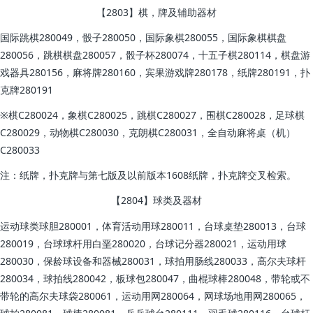
【2803】棋，牌及辅助器材
国际跳棋280049，骰子280050，国际象棋280055，国际象棋棋盘
280056，跳棋棋盘280057，骰子杯280074，十五子棋280114，棋盘游
戏器具280156，麻将牌280160，宾果游戏牌280178，纸牌280191，扑
克牌280191
※棋C280024，象棋C280025，跳棋C280027，围棋C280028，足球棋
C280029，动物棋C280030，克朗棋C280031，全自动麻将桌（机）
C280033
注：纸牌，扑克牌与第七版及以前版本1608纸牌，扑克牌交叉检索。
【2804】球类及器材
运动球类球胆280001，体育活动用球280011，台球桌垫280013，台球
280019，台球球杆用白垩280020，台球记分器280021，运动用球
280030，保龄球设备和器械280031，球拍用肠线280033，高尔夫球杆
280034，球拍线280042，板球包280047，曲棍球棒280048，带轮或不
带轮的高尔夫球袋280061，运动用网280064，网球场地用网280065，