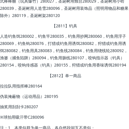
式棒棒糖（玩具爆竹）280027，圣诞树用烛台280029，圣诞树用小铃
280039，圣诞树用人造雪280096，圣诞树用装饰品（照明用物品和糖果
除外）280119，圣诞树架280120
【2811】钓具
人造钓鱼饵280002，钓鱼竿280035，钓鱼用抄网280060，钓鱼用浮子
280069，钓鱼钩280076，打猎或钓鱼用诱饵280082，狩猎或钓鱼用诱
饵280082，钓鱼用具280083，钓鱼线280084，钓鱼用绕线轮280092，
渔篓（捕鱼陷阱）280094，钓鱼用肠线280107，咬钩指示器（钓具）
280154，咬钩传感器（钓具）280155，狩猎或钓鱼用香味诱饵280194
【2812】单一商品
拉拉队用指挥棒280164
伪装掩蔽物（运动用品）280195
抽奖用刮刮卡280207
※球拍用吸汗带C280096
注：1、本类似群为单一商品，各自然段间互不类似；