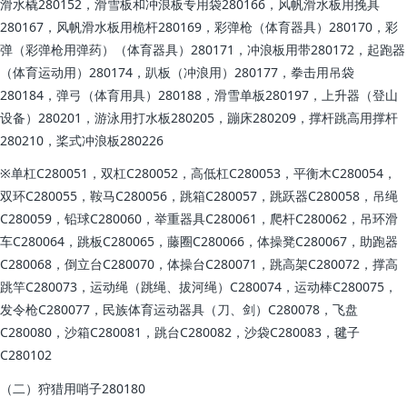
滑水橇280152，滑雪板和冲浪板专用袋280166，风帆滑水板用挽具
280167，风帆滑水板用桅杆280169，彩弹枪（体育器具）280170，彩
弹（彩弹枪用弹药）（体育器具）280171，冲浪板用带280172，起跑器
（体育运动用）280174，趴板（冲浪用）280177，拳击用吊袋
280184，弹弓（体育用具）280188，滑雪单板280197，上升器（登山
设备）280201，游泳用打水板280205，蹦床280209，撑杆跳高用撑杆
280210，桨式冲浪板280226
※单杠C280051，双杠C280052，高低杠C280053，平衡木C280054，
双环C280055，鞍马C280056，跳箱C280057，跳跃器C280058，吊绳
C280059，铅球C280060，举重器具C280061，爬杆C280062，吊环滑
车C280064，跳板C280065，藤圈C280066，体操凳C280067，助跑器
C280068，倒立台C280070，体操台C280071，跳高架C280072，撑高
跳竿C280073，运动绳（跳绳、拔河绳）C280074，运动棒C280075，
发令枪C280077，民族体育运动器具（刀、剑）C280078，飞盘
C280080，沙箱C280081，跳台C280082，沙袋C280083，毽子
C280102
（二）狩猎用哨子280180