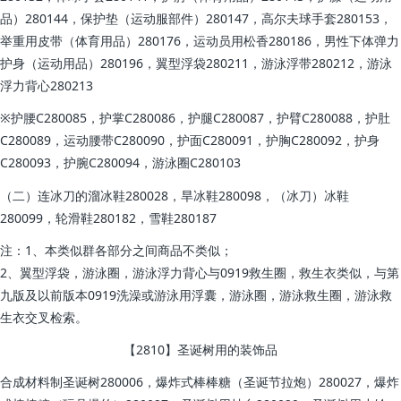
品）280144，保护垫（运动服部件）280147，高尔夫球手套280153，
举重用皮带（体育用品）280176，运动员用松香280186，男性下体弹力
护身（运动用品）280196，翼型浮袋280211，游泳浮带280212，游泳
浮力背心280213
※护腰C280085，护掌C280086，护腿C280087，护臂C280088，护肚
C280089，运动腰带C280090，护面C280091，护胸C280092，护身
C280093，护腕C280094，游泳圈C280103
（二）连冰刀的溜冰鞋280028，旱冰鞋280098，（冰刀）冰鞋
280099，轮滑鞋280182，雪鞋280187
注：1、本类似群各部分之间商品不类似；
2、翼型浮袋，游泳圈，游泳浮力背心与0919救生圈，救生衣类似，与第
九版及以前版本0919洗澡或游泳用浮囊，游泳圈，游泳救生圈，游泳救
生衣交叉检索。
【2810】圣诞树用的装饰品
合成材料制圣诞树280006，爆炸式棒棒糖（圣诞节拉炮）280027，爆炸