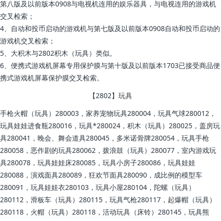
第八版及以前版本0908与电视机连用的娱乐器具，与电视连用的游戏机
交叉检索；
4、自动和投币启动的游戏机与第七版及以前版本0908自动和投币启动的
游戏机交叉检索；
5、大积木与2802积木（玩具）类似。
6、便携式游戏机屏幕专用保护膜与第十版及以前版本1703已接受商品便
携式游戏机屏幕保护膜交叉检索。
【2802】玩具
手枪火帽（玩具）280003，家养宠物玩具280004，玩具气球280012，
玩具娃娃进食瓶280016，玩具*280024，积木（玩具）280025，盖房玩
具280041，晚会、舞会道具280045，多米诺骨牌280054，玩具手枪
280058，恶作剧的玩具280062，拨浪鼓（玩具）280077，室内游戏玩
具280078，玩具娃娃床280085，玩具小房子280086，玩具娃娃
280088，演戏面具280089，狂欢节面具280090，成比例的模型车
280091，玩具娃娃衣280103，玩具小屋280104，陀螺（玩具）
280112，滑板车（玩具）280115，玩具气枪280117，起爆帽（玩具）
280118，火帽（玩具）280118，活动玩具（床铃）280145，玩具熊