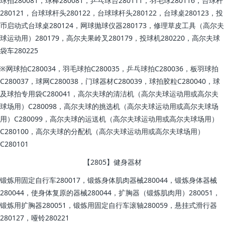
球拍280081，球棒280081，乒乓球台280111，羽毛球280116，台球杆
280121，台球球杆头280122，台球球杆头280122，台球桌280123，投
币启动式台球桌280124，网球抛球仪器280173，修理草皮工具（高尔夫
球运动用）280179，高尔夫果岭叉280179，投球机280220，高尔夫球
袋车280225
※网球拍C280034，羽毛球拍C280035，乒乓球拍C280036，板羽球拍
C280037，球网C280038，门球器材C280039，球拍胶粒C280040，球
及球拍专用袋C280041，高尔夫球的清洁机（高尔夫球运动用或高尔夫
球场用）C280098，高尔夫球的挑选机（高尔夫球运动用或高尔夫球场
用）C280099，高尔夫球的运送机（高尔夫球运动用或高尔夫球场用）
C280100，高尔夫球的分配机（高尔夫球运动用或高尔夫球场用）
C280101
【2805】健身器材
锻炼用固定自行车280017，锻炼身体肌肉器械280044，锻炼身体器械
280044，使身体复原的器械280044，扩胸器（锻炼肌肉用）280051，
锻炼用扩胸器280051，锻炼用固定自行车滚轴280059，悬挂式滑行器
280127，哑铃280221