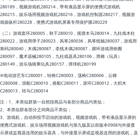
280189，视频游戏机280214，带有液晶显示屏的便携式游戏机
280215，娱乐场用视频游戏机280216，游戏机控制器280217，视频游
戏操纵杆280228，便携式游戏机屏幕专用保护膜280229
（二）游戏套环280005，秋千280010，摇摆木马280014，九柱戏木柱
280022，游戏用弹子280023，风筝280036，风筝线轴280037，游戏用
筹码280040，木偶280087，牵线木偶280087，掷环游戏用铁圈
280097，魔术器械280105，九柱戏器具280106，滑梯（玩具）
280149，游乐场骑乘玩具280157，弹球机280199
※电动游艺车C280001，转椅C280003，荡椅C280006，云梯
C280008，浪船C280010，摇船C280011，滚环C280012，大积木
C280013，转马C280014
注：1、本类似群第一自然段商品与各部分商品均类似；
2、本类似群各部分之间商品不类似；
3、游戏机，自动和投币启动的游戏机，视频游戏机，带有液晶显示屏的
便携式游戏机，娱乐场用视频游戏机与第九版及以前版本0908与外接显
示屏或监视器连用的娱乐器具，与外接显示屏或监视器连用的游戏机，及