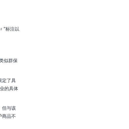
﹟”标注以
类似群保
”限定了具
行业的具体
，但与该
护商品不