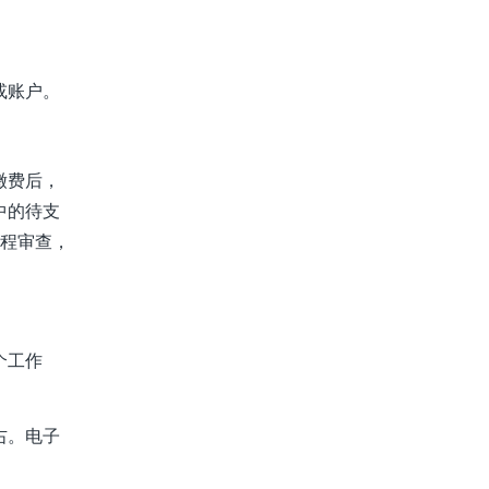
或账户。
缴费后，
中的待支
流程审查，
个工作
右。电子