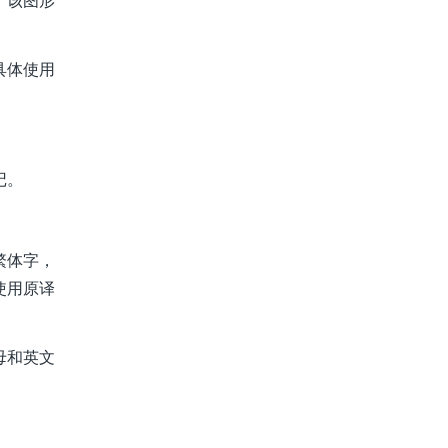
，该图形
具体使用
记。
繁体字，
使用原译
母和英文