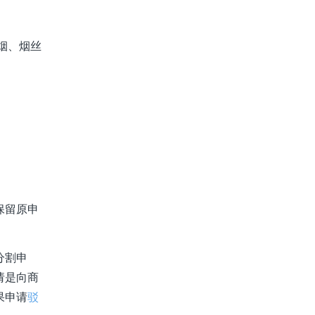
烟、烟丝
保留原申
分割申
请是向商
果申请
驳