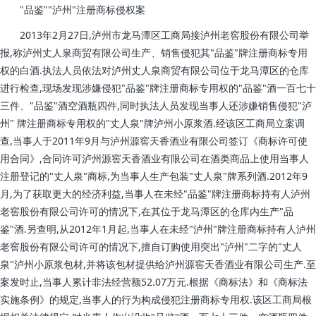
"品鉴""泸州"注册商标侵权案
2013年2月27日,泸州市龙马潭区工商局接泸州老窖股份有限公司举
报,称泸州丈人泉商贸有限公司生产、销售侵犯其"品鉴"牌注册商标专用
权的白酒.执法人员依法对泸州丈人泉商贸有限公司位于龙马潭区的仓库
进行检查,现场发现涉嫌侵犯"品鉴"牌注册商标专用权的"品鉴"酒一百七十
三件、"品鉴"酒空酒瓶四件,同时执法人员发现当事人还涉嫌销售侵犯"泸
州" 牌注册商标专用权的"丈人泉"牌泸州小原浆酒.经该区工商局立案调
查,当事人于2011年9月与泸州源窖天香酒业有限公司签订《商标许可使
用合同》,合同许可泸州源窖天香酒业有限公司在酒类商品上使用当事人
注册登记的"丈人泉"商标,为当事人生产包装"丈人泉"牌系列酒.2012年9
月,为了获取更大的经济利益,当事人在未经"品鉴"牌注册商标持有人泸州
老窖股份有限公司许可的情况下,在其位于龙马潭区的仓库内生产"品
鉴"酒.另查明,从2012年1月起,当事人在未经"泸州"牌注册商标持有人泸州
老窖股份有限公司许可的情况下,擅自订购使用突出"泸州"二字的"丈人
泉"泸州小原浆包材,并将该包材提供给泸州源窖天香酒业有限公司生产.至
案发时止,当事人累计非法经营额52.07万元.根据《商标法》和《商标法
实施条例》的规定,当事人的行为构成侵犯注册商标专用权.该区工商局根