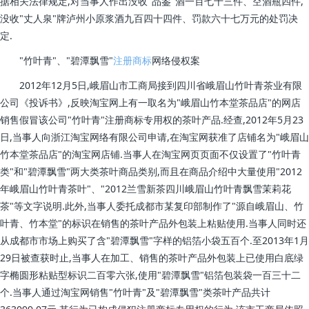
据相关法律规定,对当事人作出没收"品鉴"酒一百七十三件、空酒瓶四件,
没收"丈人泉"牌泸州小原浆酒九百四十四件、罚款六十七万元的处罚决
定.
"竹叶青"、"碧潭飘雪"
注册商标
网络侵权案
2012年12月5日,峨眉山市工商局接到四川省峨眉山竹叶青茶业有限
公司《投诉书》,反映淘宝网上有一取名为"峨眉山竹本堂茶品店"的网店
销售假冒该公司"竹叶青"注册商标专用权的茶叶产品.经查,2012年5月23
日,当事人向浙江淘宝网络有限公司申请,在淘宝网获准了店铺名为"峨眉山
竹本堂茶品店"的淘宝网店铺.当事人在淘宝网页页面不仅设置了"竹叶青
类"和"碧潭飘雪"两大类茶叶商品类别,而且在商品介绍中大量使用"2012
年峨眉山竹叶青茶叶"、"2012兰雪新茶四川峨眉山竹叶青飘雪茉莉花
茶"等文字说明.此外,当事人委托成都市某复印部制作了"源自峨眉山、竹
叶青、竹本堂"的标识在销售的茶叶产品外包装上粘贴使用.当事人同时还
从成都市市场上购买了含"碧潭飘雪"字样的铝箔小袋五百个.至2013年1月
29日被查获时止,当事人在加工、销售的茶叶产品外包装上已使用白底绿
字椭圆形粘贴型标识二百零六张,使用"碧潭飘雪"铝箔包装袋一百三十二
个.当事人通过淘宝网销售"竹叶青"及"碧潭飘雪"类茶叶产品共计