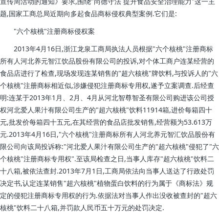
宣传周活动的通知》要求,围绕"尚德守法 提升食品安全治理能力"这一主
题,国家工商总局近期向多起食品商标侵权典型案例.它们是:
"六个核桃"注册商标侵权案
2013年4月16日,浙江龙泉工商局执法人员根据"六个核桃"注册商标
所有人河北养元智江饮品股份有限公司的投诉,对个体工商户连某经营的
食品店进行了检查,现场发现连某销售的"超六核桃"牌饮料,与投诉人的"六
个核桃"注册商标相近似,涉嫌侵犯注册商标专用权,遂予立案调查.后经查
明:连某于2013年1月、2月、4月从河北智尊智圣有限公司购进该公司授
权河北爱人果汁有限公司生产的"超六核桃"饮料11914箱,进价每箱四十
元,批发价每箱四十五元,在其经营的食品店批发销售,经营额为53.613万
元.2013年4月16日,"六个核桃"注册商标所有人河北养元智汇饮品股份有
限公司向该局投诉称:"河北爱人果汁有限公司生产的"超六核桃"侵犯了"六
个核桃"注册商标专用权".至该局检查之日,当事人库存"超六核桃"饮料二
十八箱,被依法查封.2013年7月1日,工商局依法向当事人送达了行政处罚
决定书,认定连某销售"超六核桃"植物蛋白饮料的行为属于《商标法》规
定的侵犯注册商标专用权的行为.依据法对当事人作出没收被查封的"超六
核桃"饮料二十八箱,并罚款人民币五十万元的处罚决定.