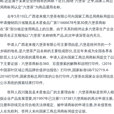
称,还是属于某家企业所独有的商标？近日,围绕"六堡茶"之争,国家工商总
局商标局认定"六堡茶"为商品通用名称。
去年5月10日,广西老来瘦六堡茶有限公司向国家工商总局商标局提出
申请撤销四川省隆昌县木星食品厂第11666678号第30类六堡茶商标
在"茶"部分核定使用商品上的注册。由于关系到梧州众多六堡茶生产企业
能否名正言顺地以"六堡茶"名称销售产品,此次申请深受业内关注。
申请人广西老来瘦六堡茶有限公司主要理由是,六堡是梧州市的一个
乡镇的地名,是六堡茶产品名称的主要组成部分,且近年来成为全国各界各
阶层人士认可的茶的通用名称。申请人还向国家工商总局商标局提交了以
下主要证据：六堡茶商标在360、百度搜索的解释和说明打印件,《2016
中国茶叶区域公用品牌价值评估报告》打印件,国家标准GB/T32719.4-
2016打印件,国家质检总局印发的公告打印件,六堡茶在国家企业信用信息
公示系统的搜索结果打印件。
答辩人四川隆昌县木星食品厂的主要理由有：六堡茶商标是答辩人根
据企业产品发展需要,对1997年已注册1137381六堡商标的再次申请注册,
注册和存续完全符合相关法律规定。被申请商标的申请注册,并未侵害他
人在先权利。答辩人未向国家工商总局商标局提交证据。