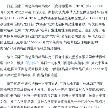
日前,国家工商总局商标局发布《商标撤通字〔2018〕第Y000006
号》文件,对此次申请作出认定。商标局认为,申请人所提供证据材料"国家
标准GB/T32719.4-2016"已将六堡茶囊括金黑茶概念里,从2017年1月1日
该国家标准施行之日起,"六堡茶"成为法定的商品通用名称。相关的网络
搜索结果,也可作为"六堡茶"在茶行业通用性使用的佐证。注册人怠于维
护商标专用权,致使行业内大量以"六堡茶"命名的公司涌现。申请人提交
的证据足以证明第11666678号六堡茶商标,与在其核定使用的第30
类"茶"部分的商品的通用名称之情形相符。
综上,国家工商总局商标局认定广西老来瘦六堡茶有限公司申请撤销
理由成立。根据《
商标法
》第四十九条及《商标法实施条例》第六十五条
的规定,国家工商总局商标局决定：撤销隆昌县木星食品厂第11666678号
第30类六堡茶商标在"茶"商品上的注册。
据了解,近年来包括梧州六堡茶在内,广西大地飞歌、桂林两江四湖、
河池巴马等商标都曾被人抢注。业内人士表示,商标局对六堡茶商标予以
撤销注册的做法对整个产业而言是好事,对提升六堡茶质量、传播六堡茶
文化、推广六堡茶品牌、提升六堡茶美誉度都起到十分积极的作用,必将
促进六堡茶产业持续健康发展。（中国工商报,车亚焕,2018-03-27）