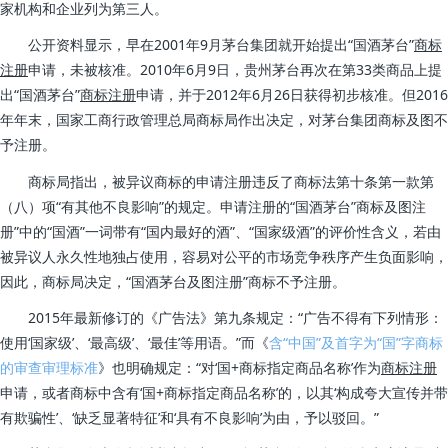
家机构和企业列为第三人。
公开资料显示，早在2001年9月茅台集团就开始提出“国酒茅台”
商标
注册
申请，未被核准。2010年6月9日，贵州茅台再次在第33类商品上提
出“国酒茅台”
商标注册
申请，并于2012年6月26日获得初步核准。但2016
年年末，国家工商行政管理总局商标局作出决定，对茅台集团商标及图不
予注册。
商标局指出，被异议商标的申请注册违反了商标法第十条第一款第
（八）项“有其他不良影响”的规定。申请注册的“国酒茅台”商标及图注
册”中的“国酒”一词带有“国内最好的酒”、“国家级酒”的评价性含义，若由
被异议人永久性地独占使用，容易对公平的市场竞争秩序产生负面影响，
因此，商标局决定，“国酒茅台及图注册”商标不予注册。
2015年最新修订的《广告法》第九条规定：“广告不得有下列情形：
使用‘国家级’、‘最高级’、‘最佳’等用语。”而《
含“中国”及首字为“国”字商标
的审查审理标准
》也明确规定：“对‘国+商标指定商品名称’作为
商标注册
申请，或者商标中含有‘国+商标指定商品名称’的，以其‘构成夸大宣传并带
有欺骗性’、‘缺乏显著特征’和‘具有不良影响’为由，予以驳回。”