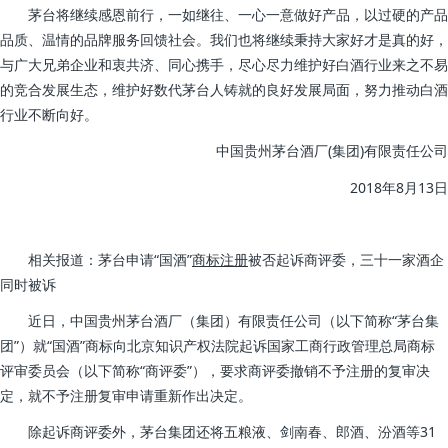
茅台将继续感恩前行，一如继往、一心一意做好产品，以过硬的产品
品质、温情的品牌服务回馈社会。我们也将继续秉持大家好才是真的好，
与广大兄弟企业和衷共济、同心携手，尽心尽力维护好白酒行业来之不易
的竞合发展生态，维护好数代茅台人铸就的良好发展局面，努力推动白酒
行业不断向好。
中国贵州茅台酒厂(集团)有限责任公司
2018年8月13日
相关报道：茅台申请“国酒”
商标注册
被否起诉商评委，三十一家酒企
同时被诉
近日，中国贵州茅台酒厂（集团）有限责任公司（以下简称“茅台集
团”）就“国酒”商标向北京知识产权法院起诉国家工商行政管理总局商标
评审委员会（以下简称“商评委”），要求商评委撤销不予注册的复审决
定，就不予注册复审申请重新作出决定。
除起诉商评委外，茅台集团还将五粮液、剑南春、郎酒、汾酒等31