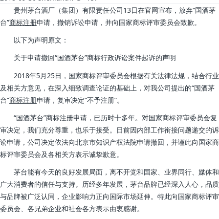
贵州茅台酒厂（集团）有限责任公司13日在官网宣布，放弃“国酒茅
台”
商标注册
申请，撤销诉讼申请，并向国家商标评审委员会致歉。
以下为声明原文：
关于申请撤回“国酒茅台”商标行政诉讼案件起诉的声明
2018年5月25日，国家商标评审委员会根据有关法律法规，结合行业
及相关方意见，在深入细致调查论证的基础上，对我公司提出的“国酒茅
台”
商标注册
申请，复审决定“不予注册”。
“国酒茅台”
商标注册
申请，已历时十多年。对国家商标评审委员会复
审决定，我们充分尊重，也乐于接受。日前因内部工作衔接问题递交的诉
讼申请，公司决定依法向北京市知识产权法院申请撤回，并谨此向国家商
标评审委员会及各相关方表示诚挚歉意。
茅台能有今天的良好发展局面，离不开党和国家、业界同行、媒体和
广大消费者的信任与支持。历经多年发展，茅台品牌已经深入人心，品质
与品牌被广泛认同，企业影响力正向国际市场延伸。特此向国家商标评审
委员会、各兄弟企业和社会各方表示由衷感谢。